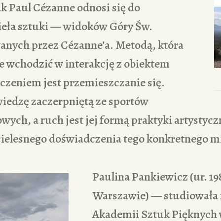
ak Paul Cézanne odnosi się do
ieła sztuki — widoków Góry Św.
anych przez Cézanne’a. Metodą, która
e wchodzić w interakcję z obiektem
czeniem jest przemieszczanie się.
iedzę zaczerpniętą ze sportów
ych, a ruch jest jej formą praktyki artystyc
 cielesnego doświadczenia tego konkretnego m
Paulina Pankiewicz (ur. 1
Warszawie) — studiowała
Akademii Sztuk Pięknych