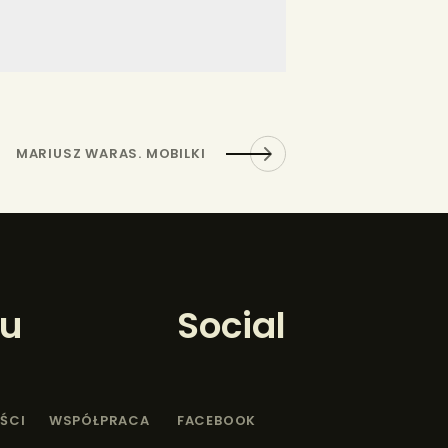
MARIUSZ WARAS. MOBILKI
u
Social
ŚCI
WSPÓŁPRACA
FACEBOOK