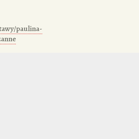
stawy/paulina-
zanne