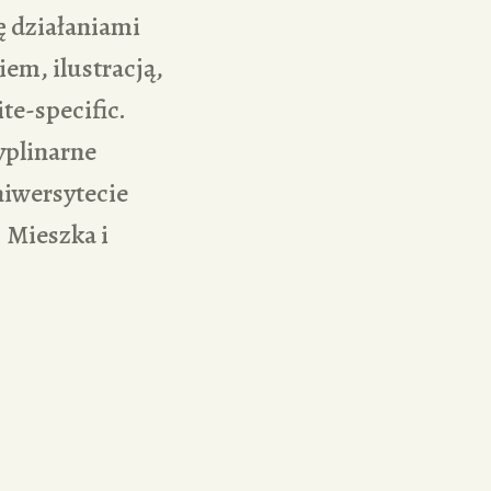
ę działaniami
em, ilustracją,
ite-specific.
yplinarne
niwersytecie
 Mieszka i