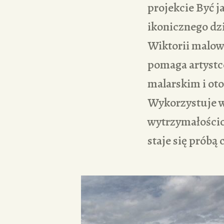
projekcie Być j
ikonicznego dz
Wiktorii malow
pomaga artystc
malarskim i oto
Wykorzystuje w
wytrzymałościow
staje się próbą