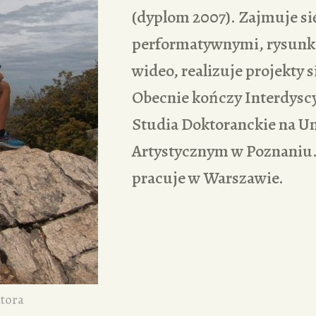
(dyplom 2007). Zajmuje si
performatywnymi, rysunki
wideo, realizuje projekty s
Obecnie kończy Interdysc
Studia Doktoranckie na U
Artystycznym w Poznaniu.
pracuje w Warszawie.
atora