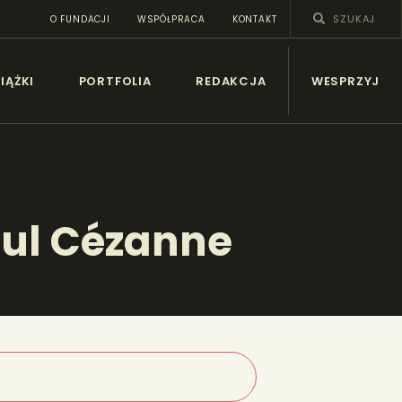
O FUNDACJI
WSPÓŁPRACA
KONTAKT
SY
IĄŻKI
PORTFOLIA
REDAKCJA
WESPRZYJ
aul Cézanne