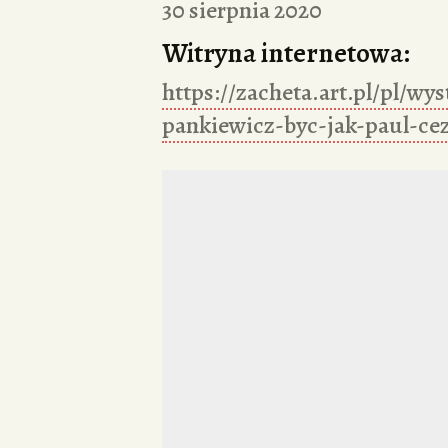
30 sierpnia 2020
Witryna internetowa:
https://zacheta.art.pl/pl/wy
pankiewicz-byc-jak-paul-ce