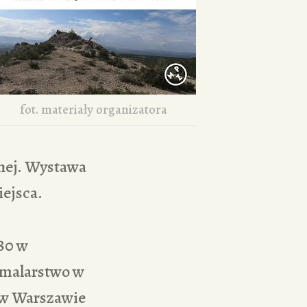
fot. materiały organizatora
znej. Wystawa
iejsca.
980 w
 malarstwo w
 w Warszawie