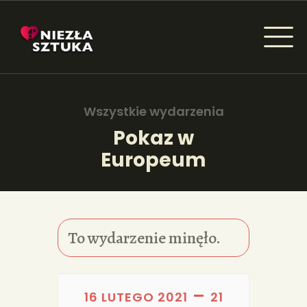
NIEZŁA SZTUKA - NEWSY
Sztuka dla każdego od amatora do konesera.
Wszystkie wydarzenia
Pokaz w
Europeum
AKTUALNOŚCI
WYDARZENIA
ARTYKUŁY
To wydarzenie minęło.
INSPIRACJE
KSIĄŻKI
–
16 LUTEGO 2021
21