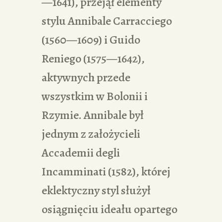
—1641), przejął elementy
stylu Annibale Carracciego
(1560—1609) i Guido
Reniego (1575—1642),
aktywnych przede
wszystkim w Bolonii i
Rzymie. Annibale był
jednym z założycieli
Accademii degli
Incamminati (1582), której
eklektyczny styl służył
osiągnięciu ideału opartego