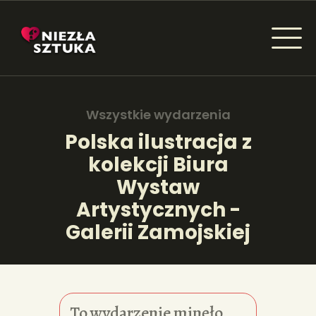
NIEZŁA SZTUKA - NEWSY
Sztuka dla każdego od amatora do konesera.
Wszystkie wydarzenia
Polska ilustracja z
kolekcji Biura
AKTUALNOŚCI
Wystaw
WYDARZENIA
Artystycznych -
Galerii Zamojskiej
ARTYKUŁY
INSPIRACJE
KSIĄŻKI
To wydarzenie minęło.