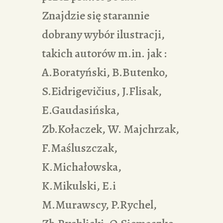
Znajdzie się starannie
dobrany wybór ilustracji,
takich autorów m.in. jak :
A.Boratyński, B.Butenko,
S.Eidrigevičius, J.Flisak,
E.Gaudasińska,
Zb.Kołaczek, W. Majchrzak,
F.Maśluszczak,
K.Michałowska,
K.Mikulski, E.i
M.Murawscy, P.Rychel,