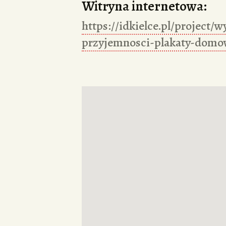
Witryna internetowa:
https://idkielce.pl/project/
przyjemnosci-plakaty-domo