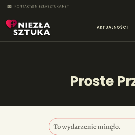
KONTAKT@NIEZLASZTUKA.NET
N
AKTUALNOŚCI
Proste P
To wydarzenie minęło.