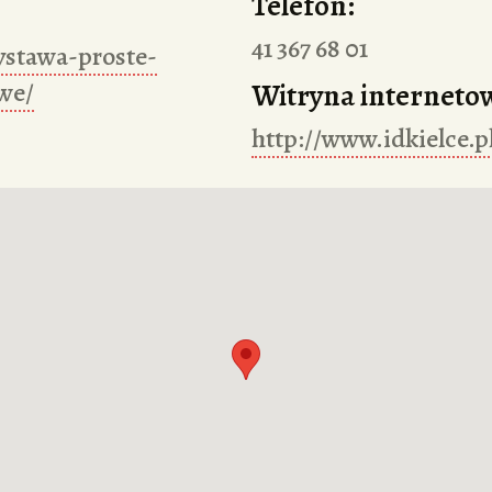
Telefon:
41 367 68 01
wystawa-proste-
we/
Witryna interneto
http://www.idkielce.pl