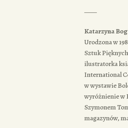
____
Katarzyna Bog
Urodzona w 198
Sztuk Pięknych
ilustratorka ks
International C
w wystawie Bolo
wyróżnienie w 
Szymonem Tomił
magazynów, mar