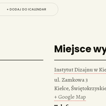
+ DODAJ DO ICALENDAR
Miejsce w
Instytut Dizajnu w Ki
ul. Zamkowa 3
Kielce
,
Świętokrzyski
+ Google Map