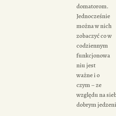
domatorom.
Jednocześnie
można w nich
zobaczyć co w
codziennym
funkcjonowa
niu jest
ważne i o
czym – ze
względu na sieb
dobrym jedzeniu