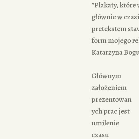
”Plakaty, które
głównie w czasi
pretekstem sta
form mojego re
Katarzyna Bog
Głównym
założeniem
prezentowan
ych prac jest
umilenie
czasu