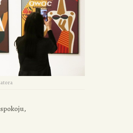
zatora
 spokoju,