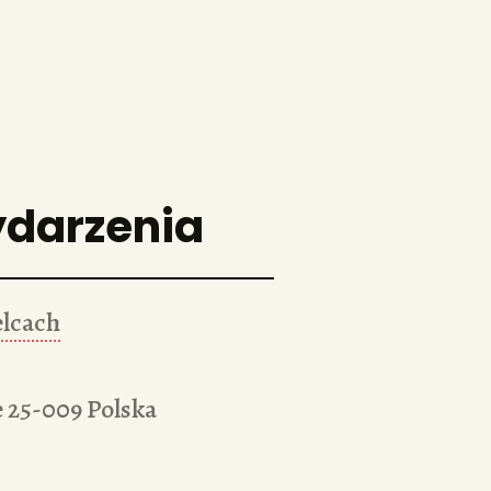
ydarzenia
elcach
e
25-009
Polska