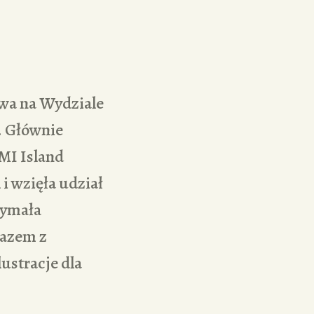
wa na Wydziale
. Głównie
AMI Island
 i wzięła udział
zymała
razem z
ustracje dla