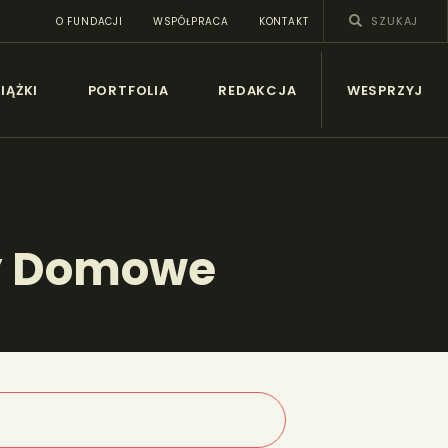
O FUNDACJI
WSPÓŁPRACA
KONTAKT
SY
IĄŻKI
PORTFOLIA
REDAKCJA
WESPRZYJ
ty Domowe