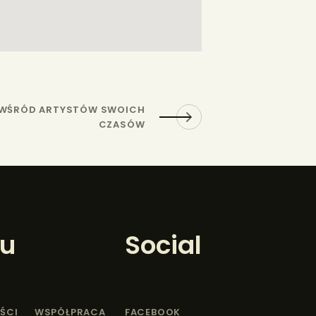
 WŚRÓD ARTYSTÓW SWOICH
CZASÓW
u
Social
ŚCI
WSPÓŁPRACA
FACEBOOK