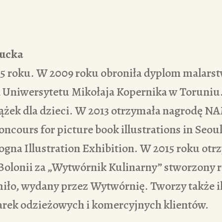
ucka
5 roku. W 2009 roku obroniła dyplom malarst
 Uniwersytetu Mikołaja Kopernika w Toruniu
iążek dla dzieci. W 2013 otrzymała nagrodę N
oncours for picture book illustrations in Seoul
gna Illustration Exhibition. W 2015 roku otr
Bolonii za „Wytwórnik Kulinarny” stworzony 
o, wydany przez Wytwórnię. Tworzy także il
ek odzieżowych i komercyjnych klientów.