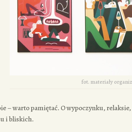
fot. materiały organi
ie – warto pamiętać. O wypoczynku, relaksie,
 i bliskich.