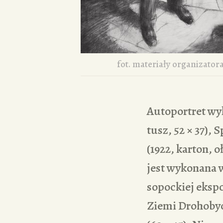
fot. materiały organizator
Autoportret wyk
tusz, 52 × 37),
(1922, karton, o
jest wykonana w
sopockiej eksp
Ziemi Drohobyck