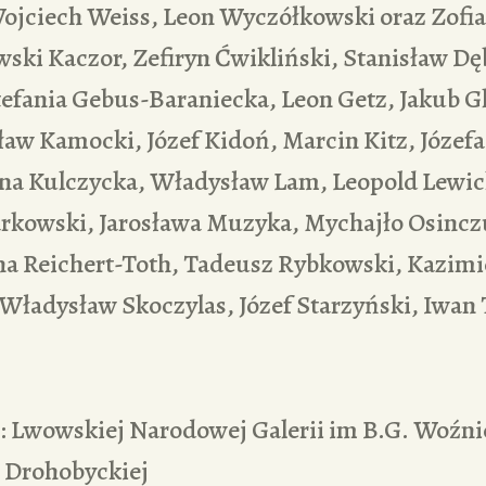
ojciech Weiss, Leon Wyczółkowski oraz Zofia
ski Kaczor, Zefiryn Ćwikliński, Stanisław Dęb
tefania Gebus-Baraniecka, Leon Getz, Jakub G
ław Kamocki, Józef Kidoń, Marcin Kitz, Józef
a Kulczycka, Władysław Lam, Leopold Lewic
arkowski, Jarosława Muzyka, Mychajło Osincz
na Reichert-Toth, Tadeusz Rybkowski, Kazimi
 Władysław Skoczylas, Józef Starzyński, Iwan
i: Lwowskiej Narodowej Galerii im B.G. Woźni
Drohobyckiej