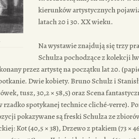
kierunków artystycznych pojawia
latach 20 i 30. XX wieku.
a
Na wystawie znajdują się trzy p
Schulza pochodzące z kolekcji l
onany przez artystę na początku lat 20. (papi
 Spotkanie. Dwie kobiety. Bruno Schulz i Stani
łówek, tusz, 30,2 × 58,5) oraz Scena fantastyczn
 rzadko spotykanej technice cliché-verre). P
ozycji pokazywane są freski Schulza ze zbio
iej: Kot (40,5 × 38), Drzewo z ptakiem (73 × 4