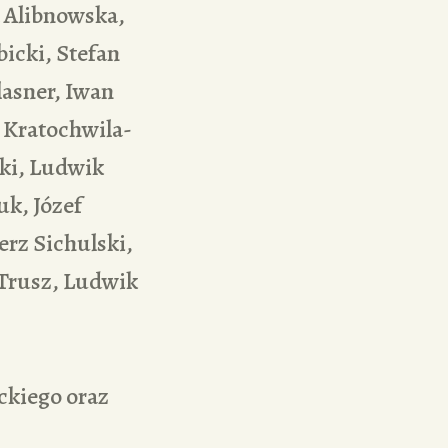
 Alibnowska,
icki, Stefan
lasner, Iwan
a Kratochwila-
ki, Ludwik
uk, Józef
erz Sichulski,
 Trusz, Ludwik
ckiego oraz