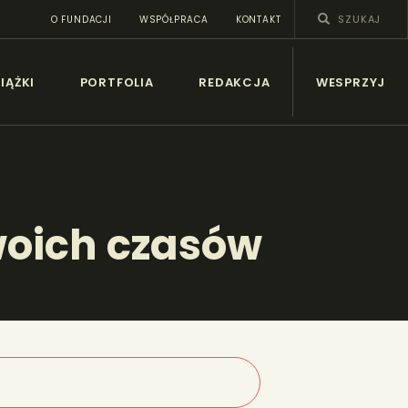
O FUNDACJI
WSPÓŁPRACA
KONTAKT
SY
IĄŻKI
PORTFOLIA
REDAKCJA
WESPRZYJ
woich czasów