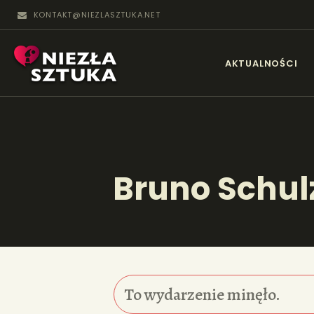
KONTAKT@NIEZLASZTUKA.NET
N
AKTUALNOŚCI
Bruno Schul
To wydarzenie minęło.