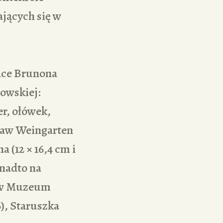
jących się w
race Brunona
wowskiej:
er, ołówek,
sław Weingarten
a (12 × 16,4 cm i
onadto na
rów Muzeum
6), Staruszka