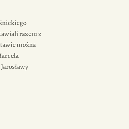
źnickiego
tawiali razem z
stawie można
Marcela
 Jarosławy