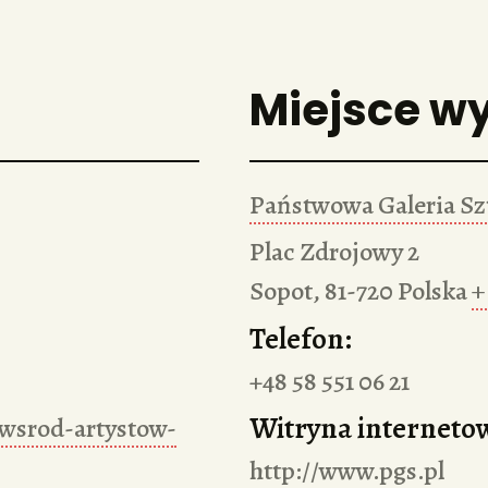
Miejsce w
Państwowa Galeria Sz
Plac Zdrojowy 2
Sopot
,
81-720
Polska
+
Telefon:
+48 58 551 06 21
Witryna interneto
-wsrod-artystow-
http://www.pgs.pl