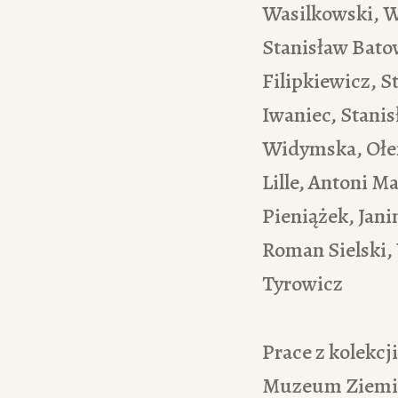
Wasilkowski, W
Stanisław Batow
Filipkiewicz, S
Iwaniec, Stanis
Widymska, Ołen
Lille, Antoni M
Pieniążek, Jani
Roman Sielski,
Tyrowicz
Prace z kolekcj
Muzeum Ziemi 