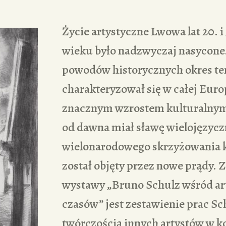
Życie artystyczne Lwowa lat 20. i
wieku było nadzwyczaj nasycone.
powodów historycznych okres te
charakteryzował się w całej Euro
znacznym wzrostem kulturalnym
od dawna miał sławę wielojęzycz
wielonarodowego skrzyżowania k
został objęty przez nowe prądy.
wystawy „Bruno Schulz wśród ar
czasów” jest zestawienie prac Sc
twórczością innych artystów w k