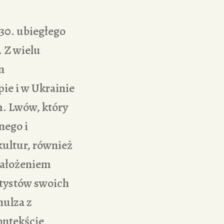
 30. ubiegłego
 Z wielu
n
pie i w Ukrainie
. Lwów, który
nego i
ultur, również
 Założeniem
tystów swoich
hulza z
ontekście