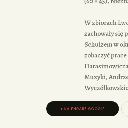
(60 × 45), Niezn
W zbiorach Lwo
zachowały się p
Schulzem w okr
zobaczyć prace
Harasimowicza,
Muzyki, Andrze
Wyczółkowskie
+ KALENDARZ GOOGLE