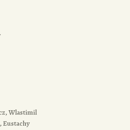
0
w
z, Wlastimil
, Eustachy