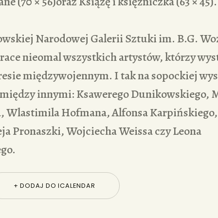
ane (70 × 56)oraz Książę i księżniczka (63 × 45).
wskiej Narodowej Galerii Sztuki im. B.G. Wo
race nieomal wszystkich artystów, którzy wys
esie międzywojennym. I tak na sopockiej wy
 między innymi: Ksawerego Dunikowskiego, 
 Wlastimila Hofmana, Alfonsa Karpińskiego,
ja Pronaszki, Wojciecha Weissa czy Leona
go.
+ DODAJ DO ICALENDAR