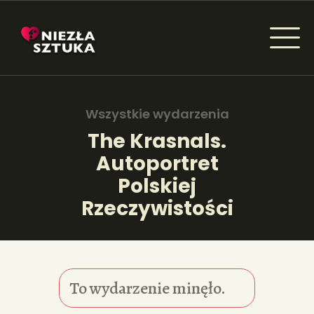
NIEZŁA SZTUKA - NEWSY
Sztuka dla każdego od amatora do konesera.
Wszystkie wydarzenia
The Krasnals.
Autoportret
AKTUALNOŚCI
Polskiej
WYDARZENIA
Rzeczywistości
ARTYKUŁY
INSPIRACJE
To wydarzenie minęło.
KSIĄŻKI