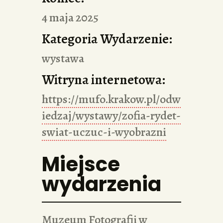
4 maja 2025
Kategoria Wydarzenie:
wystawa
Witryna internetowa:
https://mufo.krakow.pl/odw
iedzaj/wystawy/zofia-rydet-
swiat-uczuc-i-wyobrazni
Miejsce
wydarzenia
Muzeum Fotografii w