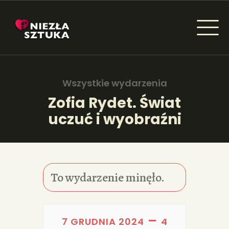
NIEZŁA SZTUKA - NEWSY
Sztuka dla każdego od amatora do konesera.
Wszystkie wydarzenia
Zofia Rydet. Świat
uczuć i wyobraźni
AKTUALNOŚCI
WYDARZENIA
ARTYKUŁY
To wydarzenie minęło.
INSPIRACJE
KSIĄŻKI
–
7 GRUDNIA 2024
4