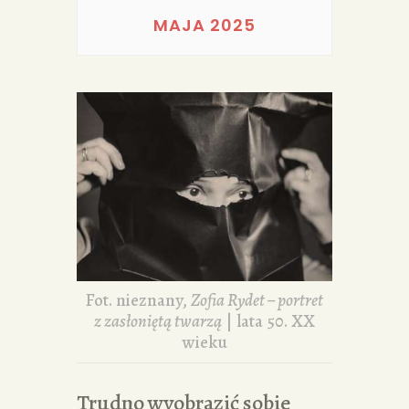
PORTFOLIA
MAJA 2025
REDAKCJA
Fot. nieznany,
Zofia Rydet – portret
z zasłoniętą twarzą
| lata 50. XX
wieku
Trudno wyobrazić sobie