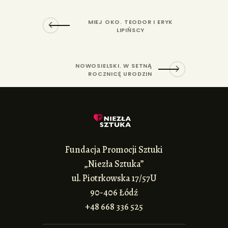
MIEJ OKO. TEODOR I ERYK
LIPIŃSCY
NOWOSIELSKI. W SETNĄ
ROCZNICĘ URODZIN
Fundacja Promocji Sztuki
„Niezła Sztuka”
ul. Piotrkowska 17/57U
90-406 Łódź
+48 668 336 525