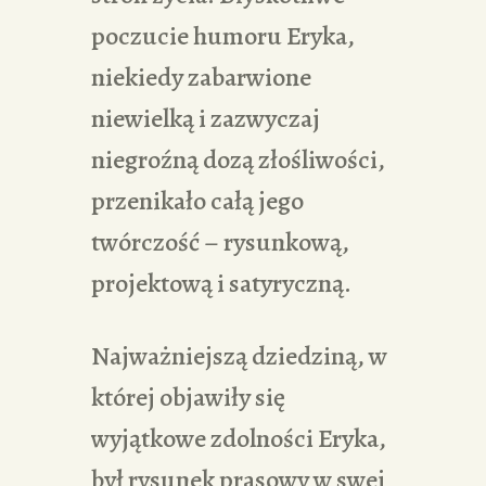
poczucie humoru Eryka,
niekiedy zabarwione
niewielką i zazwyczaj
niegroźną dozą złośliwości,
przenikało całą jego
twórczość – rysunkową,
projektową i satyryczną.
Najważniejszą dziedziną, w
której objawiły się
wyjątkowe zdolności Eryka,
był rysunek prasowy w swej