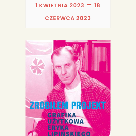
PORTFOLIA
–
1 KWIETNIA 2023
18
REDAKCJA
CZERWCA 2023