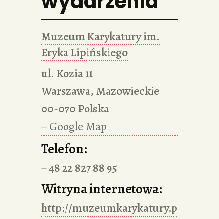
wydarzenia
Muzeum Karykatury im.
Eryka Lipińskiego
ul. Kozia 11
Warszawa
,
Mazowieckie
00-070
Polska
+ Google Map
Telefon:
+ 48 22 827 88 95
Witryna internetowa:
http://muzeumkarykatury.p