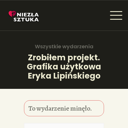
NIEZŁA SZTUKA - NEWSY
Sztuka dla każdego od amatora do konesera.
Wszystkie wydarzenia
Zrobiłem projekt.
Grafika użytkowa
AKTUALNOŚCI
Eryka Lipińskiego
WYDARZENIA
ARTYKUŁY
INSPIRACJE
To wydarzenie minęło.
KSIĄŻKI