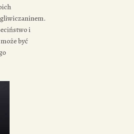
oich
 gliwiczaninem.
eciństwo i
 może być
go