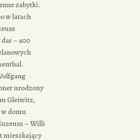
enne zabytki.
o w latach
uzeum
 dar – 400
elanowych
senthal.
Wolfgang
oner urodzony
ym Gleiwitz,
, w domu
Muzeum – Willi
at mieszkający