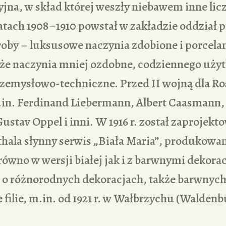
yjna, w skład której weszły niebawem inne lic
atach 1908–1910 powstał w zakładzie oddział 
oby – luksusowe naczynia zdobione i porcelan
że naczynia mniej ozdobne, codziennego użyt
zemysłowo-techniczne. Przed II wojną dla Ro
.in. Ferdinand Liebermann, Albert Caasmann,
stav Oppel i inni. W 1916 r. został zaprojekt
hala słynny serwis „Biała Maria”, produkowan
równo w wersji białej jak i z barwnymi dekora
h o różnorodnych dekoracjach, także barwnych
e filie, m.in. od 1921 r. w Wałbrzychu (Waldenb