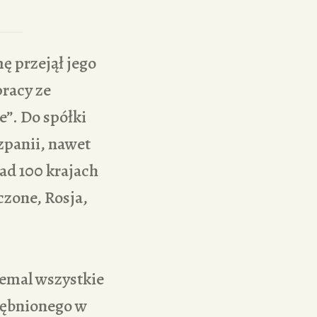
mę przejął jego
pracy ze
e”. Do spółki
zpanii, nawet
ad 100 krajach
zone, Rosja,
emal wszystkie
rębnionego w