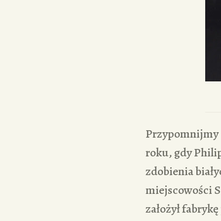
Przypomnijmy iż
roku, gdy Phili
zdobienia biał
miejscowości Se
założył fabrykę 