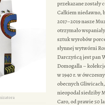
przekazane zostały c
Całkiem niedawno, b
2017–2019 nasze M
otrzymało wspaniały
sztuk wyrobów porc
słynnej wytwórni Ro
Darczyńcą jest pan 
Domogalla – kolekcj
w 1940 r. w ówczesn
obecnych Gliwicach
nieopodal siedziby 
nizatora
Caro, od prawie 50 l