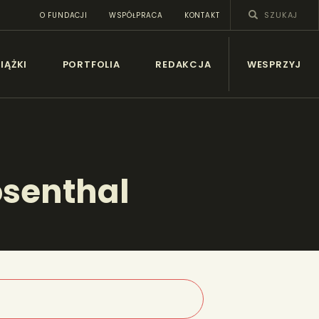
O FUNDACJI
WSPÓŁPRACA
KONTAKT
SY
IĄŻKI
PORTFOLIA
REDAKCJA
WESPRZYJ
osenthal