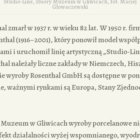
Studio-Line, zbiory Muzeum w Gliwicach, fot. Maciej
Głowaczewski
l zmarł w 1937 r. w wieku 82 lat. W 1950 r. fir
nthal (1916–2001), który ponowił model współ
ami i uruchomił linię artystyczną „Studio-Lin
hal należały liczne zakłady w Niemczech, His
nie wyroby Rosenthal GmbH są dostępne w pon
ie, ważnymi rynkami są Europa, Stany Zjednoc
 Muzeum w Gliwicach wyroby porcelanowe ni
efekt działalności wyżej wspomnianego, wyod