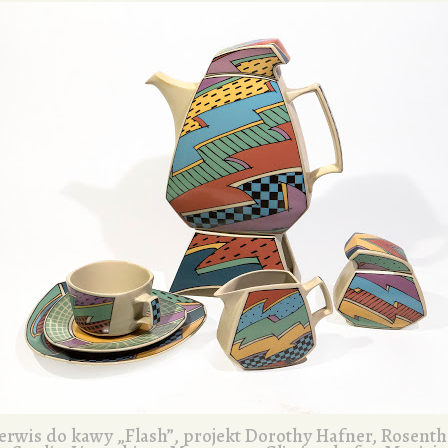
erwis do kawy „Flash”, projekt Dorothy Hafner, Rosenth