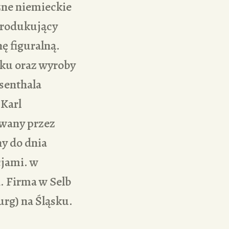
zne niemieckie
produkujący
ę figuralną.
ku oraz wyroby
senthala
 Karl
owany przez
y do dnia
cjami. w
. Firma w Selb
urg) na Śląsku.