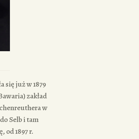
 się już w 1879
Bawaria) zakład
schenreuthera w
do Selb i tam
, od 1897 r.