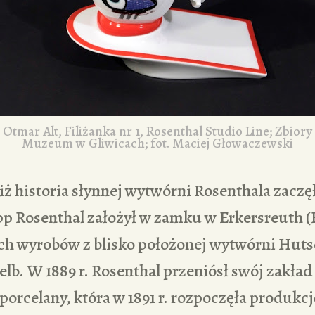
Otmar Alt, Filiżanka nr 1, Rosenthal Studio Line; Zbiory
Muzeum w Gliwicach; fot. Maciej Głowaczewski
 historia słynnej wytwórni Rosenthala zaczęła
pp Rosenthal założył w zamku w Erkersreuth (
ych wyrobów z blisko położonej wytwórni Hut
lb. W 1889 r. Rosenthal przeniósł swój zakład 
porcelany, która w 1891 r. rozpoczęła produkcję