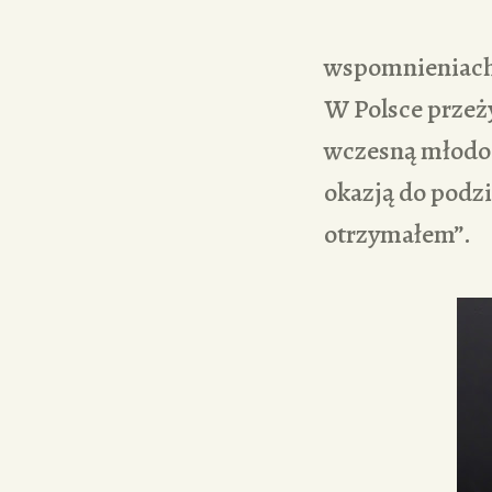
wspomnieniach p
W Polsce przeży
wczesną młodoś
okazją do podzi
otrzymałem”.