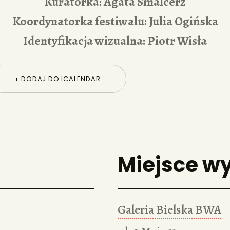
Kuratorka: Agata Smalcerz
Koordynatorka festiwalu: Julia Ogińska
Identyfikacja wizualna: Piotr Wisła
+ DODAJ DO ICALENDAR
Miejsce w
Galeria Bielska BWA