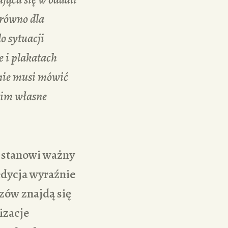
arówno dla
o sytuacji
e i plakatach
 nie musi mówić
 nim własne
t stanowi ważny
edycja wyraźnie
zów znajdą się
izacje