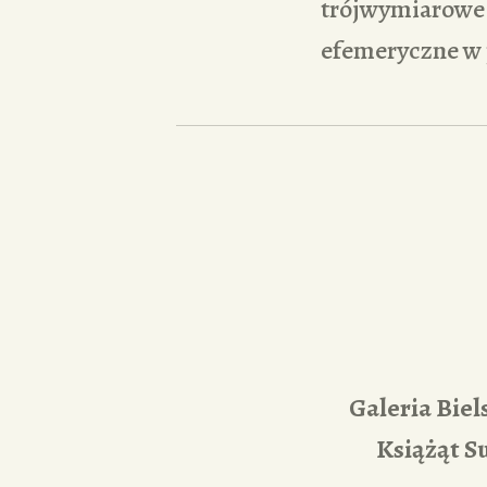
trójwymiarowe: 
efemeryczne w 
Galeria Bie
Książąt S