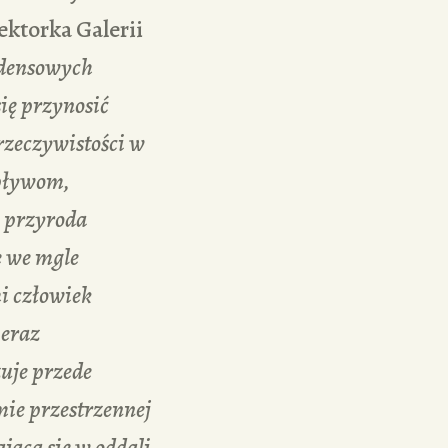
ektorka Galerii
cedensowych
ię przynosić
 rzeczywistości w
wpływom,
 przyroda
e we mgle
mi człowiek
ieraz
uje przede
mie przestrzennej
jąca się w oddali