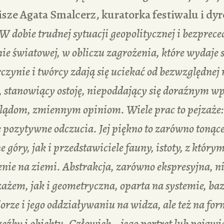
pisze Agata Smalcerz, kuratorka festiwalu i dyr
W dobie trudnej sytuacji geopolitycznej i bezpre
ie światowej, w obliczu zagrożenia, które wydaje s
czynie i twórcy zdają się uciekać od bezwzględnej
, stanowiący ostoję, niepoddający się doraźnym 
ądom, zmiennym opiniom. Wiele prac to pejzaże:
pozytywne odczucia. Jej piękno to zarówno tonąc
 góry, jak i przedstawiciele fauny, istoty, z który
ienie na ziemi. Abstrakcja, zarówno ekspresyjna, n
ażem, jak i geometryczna, oparta na systemie, baz
orze i jego oddziaływaniu na widza, ale też na for
źby i obiektu. Człowiek – jego portret lub pojawia