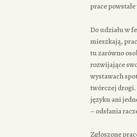
prace powstałe 
Do udziału w fe
mieszkają, prac
tu zarówno osob
rozwijające swo
wystawach spoty
twórczej drogi.
języku ani jedn
– odsłania racz
Zgłoszone prace