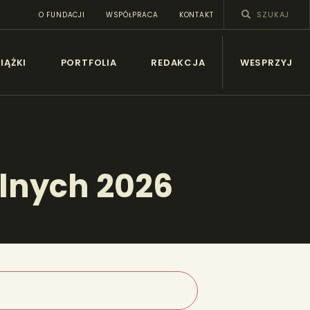
O FUNDACJI
WSPÓŁPRACA
KONTAKT
SY
IĄŻKI
PORTFOLIA
REDAKCJA
WESPRZYJ
alnych 2026