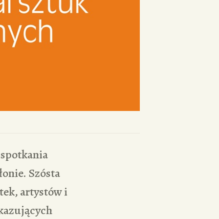
 spotkania
łonie. Szósta
ek, artystów i
okazujących