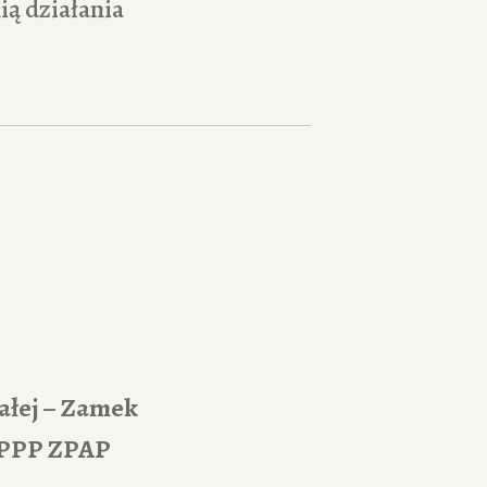
ią działania
ałej – Zamek
a PPP ZPAP