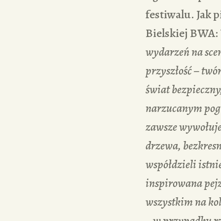
festiwalu. Jak 
Bielskiej BWA:
wydarzeń na scen
przyszłość – twór
świat bezpieczny
narzucanym pogl
zawsze wywołuje 
drzewa, bezkresne
współdzieli istn
inspirowana pejz
wszystkim na kol
– w przypadku rze