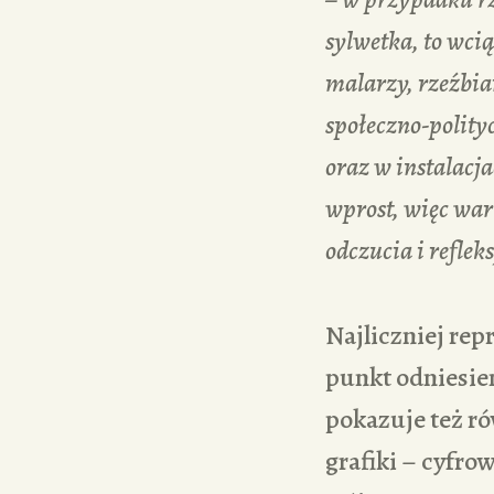
sylwetka, to wci
malarzy, rzeźbiar
społeczno-polity
oraz w instalacja
wprost, więc war
odczucia i refleks
Najliczniej rep
punkt odniesien
pokazuje też r
grafiki – cyfrow