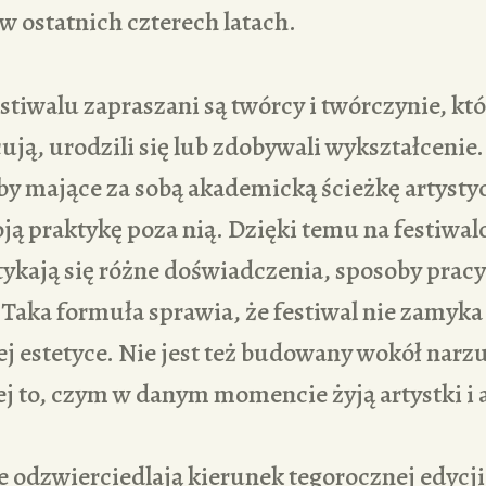
w ostatnich czterech latach.
stiwalu zapraszani są twórcy i twórczynie, któ
ują, urodzili się lub zdobywali wykształcenie.
y mające za sobą akademicką ścieżkę artystyc
ją praktykę poza nią. Dzięki temu na festiwa
kają się różne doświadczenia, sposoby pracy 
 Taka formuła sprawia, że festiwal nie zamyka
ej estetyce. Nie jest też budowany wokół nar
ej to, czym w danym momencie żyją artystki i a
 odzwierciedlają kierunek tegorocznej edycji