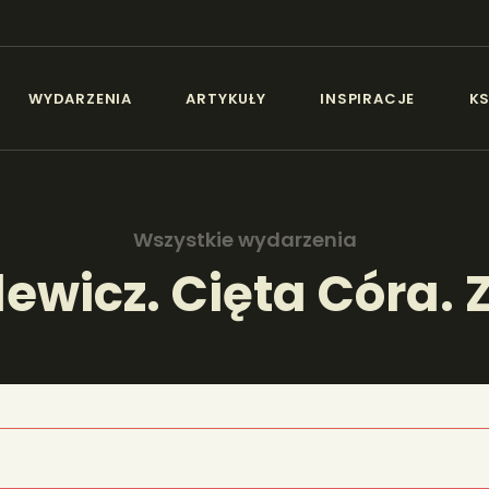
AKTUALNOŚCI
IEZŁA SZTUKA - NEW
WYDARZENIA
ARTYKUŁY
INSPIRACJE
KS
WYDARZENIA
Sztuka dla każdego od amatora do konesera.
ARTYKUŁY
Wszystkie wydarzenia
INSPIRACJE
wicz. Cięta Córa. 
KSIĄŻKI
PORTFOLIA