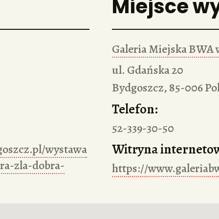
Miejsce w
Galeria Miejska BWA 
ul. Gdańska 20
Bydgoszcz
,
85-006
Po
Telefon:
52-339-30-50
Witryna interneto
goszcz.pl/wystawa
ra-zla-dobra-
https://www.galeriab