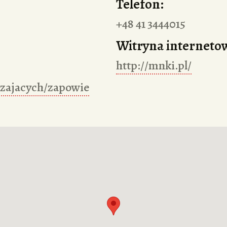
Telefon:
+48 41 3444015
Witryna interneto
http://mnki.pl/
dzajacych/zapowie