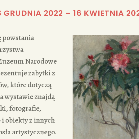
REDAKCJA
3 GRUDNIA 2022
–
16 KWIETNIA 20
ę powstania
rzystwa
 Muzeum Narodowe
ezentuje zabytki z
ów, które dotyczą
Na wystawie znajdą
ki, fotografie,
 i obiekty z innych
sła artystycznego.