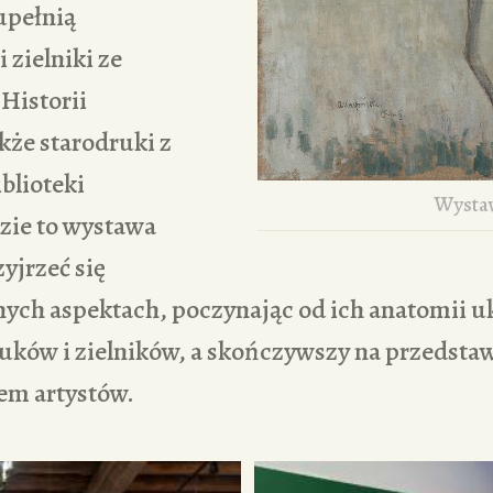
upełnią
 zielniki ze
Historii
akże starodruki z
blioteki
Wyst
zie to wystawa
yjrzeć się
nych aspektach, poczynając od ich anatomii u
uków i zielników, a skończywszy na przedstaw
em artystów.