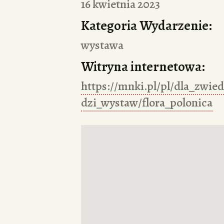
16 kwietnia 2023
Kategoria Wydarzenie:
wystawa
Witryna internetowa:
https://mnki.pl/pl/dla_zwie
dzi_wystaw/flora_polonica