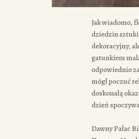
Jak wiadomo, f
dziedzin sztuk
dekoracyjny, al
gatunkiem mala
odpowiednio za
mógł poczuć re
doskonałą okazj
dzień spoczyw
Dawny Pałac B