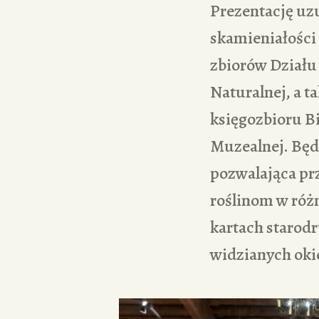
Prezentację uz
skamieniałości i
zbiorów Działu 
Naturalnej, a t
księgozbioru Bi
Muzealnej. Będ
pozwalająca prz
roślinom w róż
kartach starodr
widzianych oki