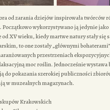
lora od zarania dziejów inspirowała twórców 
i. Początkowo wykorzystywano ją jedynie jak
e od XV wieku, kiedy martwe natury stały si
rskim, to one zostały „głównymi bohaterami
aranżowanych przestrzeniach ekspozycyjnyc
laksacyjną moc roślin. Jednocześnie wystawa 
ą do pokazania szerokiej publiczności zbiorów
ają w muzealnych magazynach.
iskupów Krakowskich