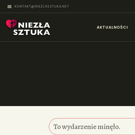
KONTAKT@NIEZLASZTUKA.NET
N
AKTUALNOŚCI
To wydarzenie minęło.