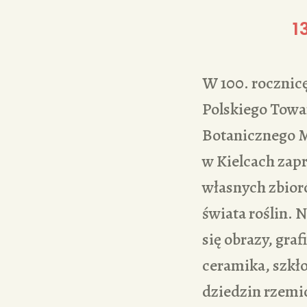
1
W 100. rocznic
Polskiego Towa
Botanicznego
w Kielcach zapr
własnych zbior
świata roślin. 
się obrazy, grafi
ceramika, szkło
dziedzin rzemio