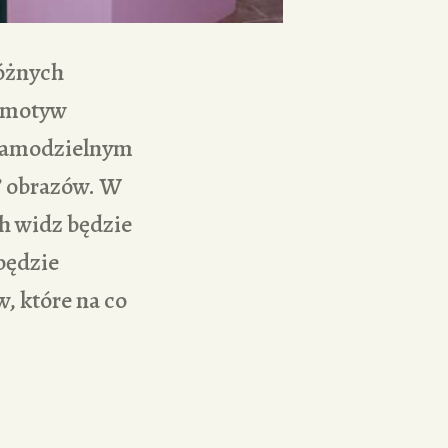
różnych
o motyw
ę samodzielnym
” obrazów. W
h widz będzie
będzie
, które na co