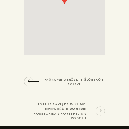
RYŚKOWE ÔBRŎZKI Z ŚLŌNSKŎ I
POLSKI
POEZJA ZAKLĘTA W KLIMY.
OPOWIEŚĆ O WANDZIE
KOSSECKIEJ Z KORYTNEJ NA
PODOLU