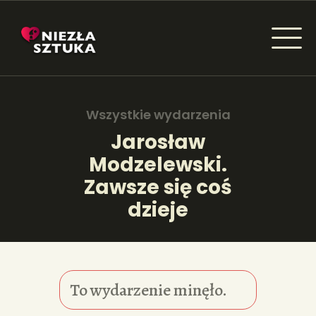
NIEZŁA SZTUKA - NEWSY
Sztuka dla każdego od amatora do konesera.
Wszystkie wydarzenia
Jarosław
Modzelewski.
AKTUALNOŚCI
Zawsze się coś
WYDARZENIA
dzieje
ARTYKUŁY
INSPIRACJE
To wydarzenie minęło.
KSIĄŻKI