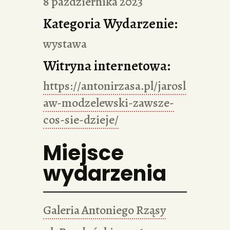
8 października 2023
Kategoria Wydarzenie:
wystawa
Witryna internetowa:
https://antonirzasa.pl/jarosl
aw-modzelewski-zawsze-
cos-sie-dzieje/
Miejsce
wydarzenia
Galeria Antoniego Rząsy