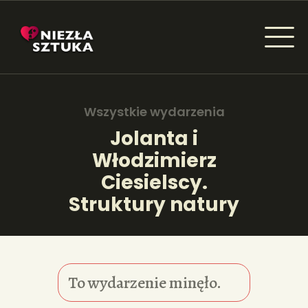
NIEZŁA SZTUKA - NEWSY
Sztuka dla każdego od amatora do konesera.
Wszystkie wydarzenia
Jolanta i
Włodzimierz
AKTUALNOŚCI
Ciesielscy.
WYDARZENIA
Struktury natury
ARTYKUŁY
INSPIRACJE
To wydarzenie minęło.
KSIĄŻKI