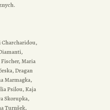
znych.
i Charcharidou,
Diamanti,
 Fischer, Maria
órska, Dragan
ina Marmagka,
ia Psilou, Kaja
ra Skorupka,
na Turnšek,