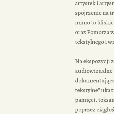
artystek i arty
spojrzenie na t
mimo to bliskic
oraz Pomorza w 
tekstylnego i w
Na ekspozycji z
audiowizualne 
dokumentujące 
tekstylne” ukaz
pamięci, tożsam
poprzez ciągłoś