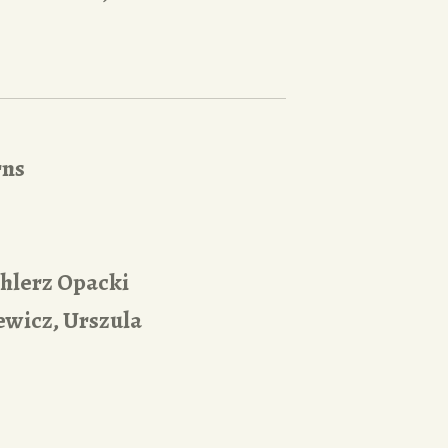
rns
hlerz Opacki
ewicz, Urszula