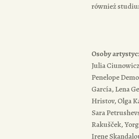
również studiu
Osoby artystyc
Julia Ciunowic
Penelope Demou,
García, Lena G
Hristov, Olga K
Sara Petrushevs
Rakušček, Yorg
Irene Skandalou