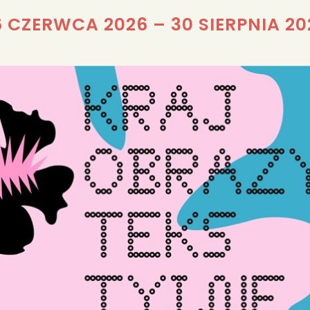
6 CZERWCA 2026
–
30 SIERPNIA 20
REDAKCJA