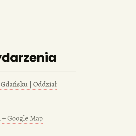
ydarzenia
Gdańsku | Oddział
a
+ Google Map