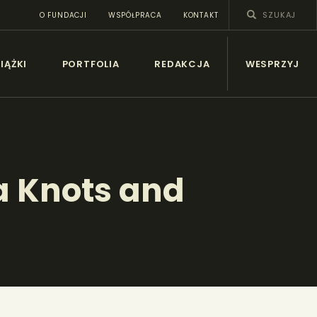
O FUNDACJI
WSPÓŁPRACA
KONTAKT
SY
IĄŻKI
PORTFOLIA
REDAKCJA
WESPRZYJ
a Knots and