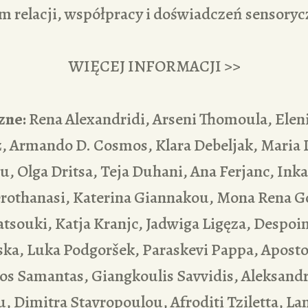
m relacji, współpracy i doświadczeń sensoryc
WIĘCEJ INFORMACJI >>
zne:
Rena Alexandridi, Arseni Thomoula, Elen
z, Armando D. Cosmos, Klara Debeljak, Maria 
 Olga Dritsa, Teja Duhani, Ana Ferjanc, Inka
erothanasi, Katerina Giannakou, Mona Rena G
atsouki, Katja Kranjc, Jadwiga Ligęza, Despo
ka, Luka Podgoršek, Paraskevi Pappa, Apostol
os Samantas, Giangkoulis Savvidis, Aleksand
, Dimitra Stavropoulou, Afroditi Tziletta, La