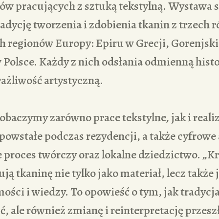
stów pracujących z sztuką tekstylną. Wystawa 
radycję tworzenia i zdobienia tkanin z trzech r
h regionów Europy: Epiru w Grecji, Gorenjski
Polsce. Każdy z nich odsłania odmienną histo
rażliwość artystyczną.
obaczymy zarówno prace tekstylne, jak i reali
powstałe podczas rezydencji, a także cyfrow
proces twórczy oraz lokalne dziedzictwo. „K
ują tkaninę nie tylko jako materiał, lecz takż
ości i wiedzy. To opowieść o tym, jak tradycj
ć, ale również zmianę i reinterpretację przesz