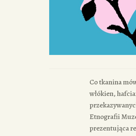
Co tkanina mówi
włókien, hafci
przekazywanych
Etnografii Mu
prezentująca r