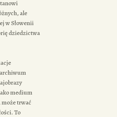
stanowi
óżnych, ale
ej w Słowenii
rię dziedzictwa
zacje
e archiwum
rajobrazy
e jako medium
a może trwać
łości. To