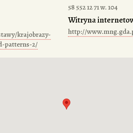
58 552 12 71 w. 104
Witryna interneto
http://www.mng.gda.p
tawy/krajobrazy-
-patterns-2/