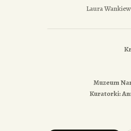
Laura Wankiew
Kr
Muzeum Naro
Kuratorki: An