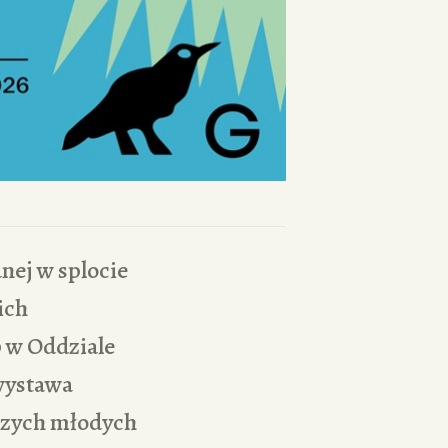
nej w splocie
ich
0 w Oddziale
wystawa
wczych młodych