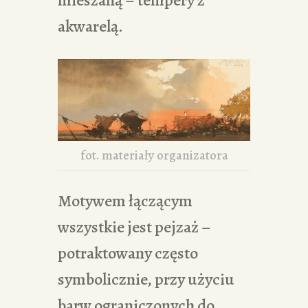
mieszaną – tempery z
akwarelą.
fot. materiały organizatora
Motywem łączącym
wszystkie jest pejzaż –
potraktowany często
symbolicznie, przy użyciu
barw ograniczonych do