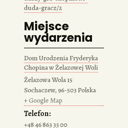
duda-gracz/2
Miejsce
wydarzenia
Dom Urodzenia Fryderyka
Chopina w Żelazowej Woli
Żelazowa Wola 15
Sochaczew
,
96-503
Polska
+ Google Map
Telefon:
+48 46 863 33 00