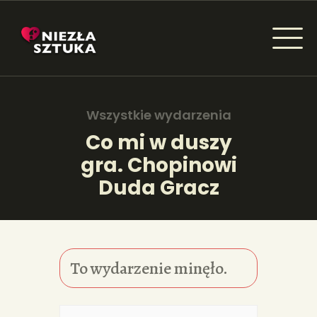
NIEZŁA SZTUKA - NEWSY
Sztuka dla każdego od amatora do konesera.
Wszystkie wydarzenia
Co mi w duszy
gra. Chopinowi
AKTUALNOŚCI
Duda Gracz
WYDARZENIA
ARTYKUŁY
INSPIRACJE
To wydarzenie minęło.
KSIĄŻKI