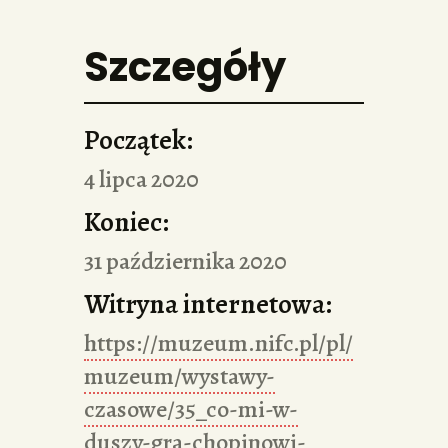
Szczegóły
Początek:
4 lipca 2020
Koniec:
31 października 2020
Witryna internetowa:
https://muzeum.nifc.pl/pl/
muzeum/wystawy-
czasowe/35_co-mi-w-
duszy-gra-chopinowi-