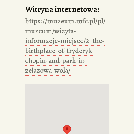
Witryna internetowa:
https://muzeum.nifc.pl/pl/
muzeum/wizyta-
informacje-miejsce/2_the-
birthplace-of-fryderyk-
chopin-and-park-in-
zelazowa-wola/