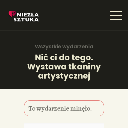
NIEZŁA SZTUKA - NEWSY
Sztuka dla każdego od amatora do konesera.
Wszystkie wydarzenia
Nić ci do tego.
Wystawa tkaniny
AKTUALNOŚCI
artystycznej
WYDARZENIA
ARTYKUŁY
INSPIRACJE
To wydarzenie minęło.
KSIĄŻKI