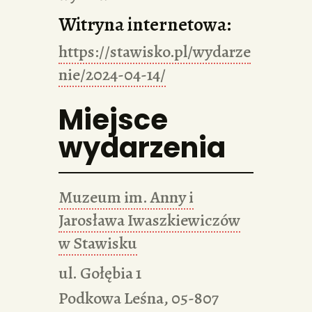
Witryna internetowa:
https://stawisko.pl/wydarze
nie/2024-04-14/
Miejsce
wydarzenia
Muzeum im. Anny i
Jarosława Iwaszkiewiczów
w Stawisku
ul. Gołębia 1
Podkowa Leśna
,
05-807