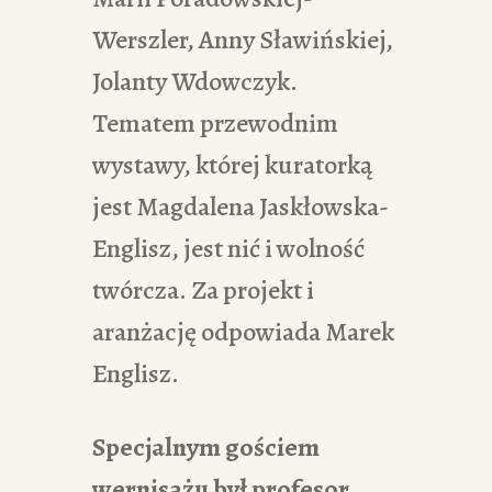
Werszler, Anny Sławińskiej,
Jolanty Wdowczyk.
Tematem przewodnim
wystawy, której kuratorką
jest Magdalena Jaskłowska-
Englisz, jest nić i wolność
twórcza. Za projekt i
aranżację odpowiada Marek
Englisz.
Specjalnym gościem
wernisażu był
profesor