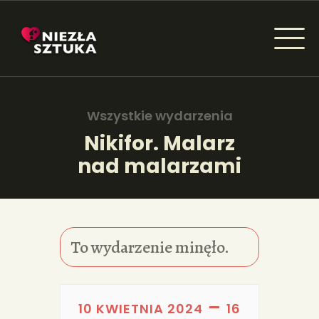
NIEZŁA SZTUKA - NEWSY
Sztuka dla każdego od amatora do konesera.
Wszystkie wydarzenia
Nikifor. Malarz
nad malarzami
AKTUALNOŚCI
WYDARZENIA
ARTYKUŁY
To wydarzenie minęło.
INSPIRACJE
KSIĄŻKI
–
10 KWIETNIA 2024
16