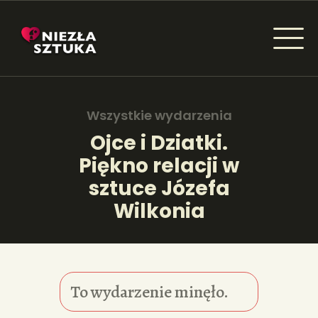
NIEZŁA SZTUKA - NEWSY
Sztuka dla każdego od amatora do konesera.
Wszystkie wydarzenia
Ojce i Dziatki.
Piękno relacji w
AKTUALNOŚCI
sztuce Józefa
WYDARZENIA
Wilkonia
ARTYKUŁY
INSPIRACJE
To wydarzenie minęło.
KSIĄŻKI