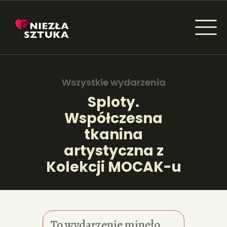
NIEZŁA SZTUKA - NEWSY
Sztuka dla każdego od amatora do konesera.
Wszystkie wydarzenia
Sploty.
Współczesna
AKTUALNOŚCI
tkanina
WYDARZENIA
artystyczna z
Kolekcji MOCAK-u
ARTYKUŁY
INSPIRACJE
KSIĄŻKI
To wydarzenie minęło.