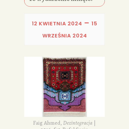
PORTFOLIA
REDAKCJA
–
12 KWIETNIA 2024
15
WRZEŚNIA 2024
Faig Ahmed,
Dezintegracja
|