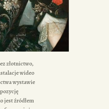
zez złotnictwo,
nstalacje wideo
ictwa wystawie
spozycję
o jest źródłem