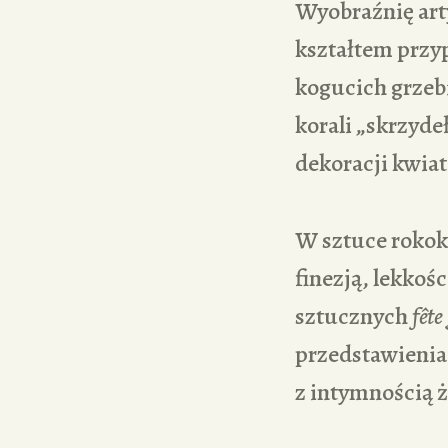
Wyobraźnię arty
kształtem przy
kogucich grzebi
korali „skrzyde
dekoracji kwiat
W sztuce rokoka
finezją, lekkośc
sztucznych
fête
przedstawienia
z intymnością ż