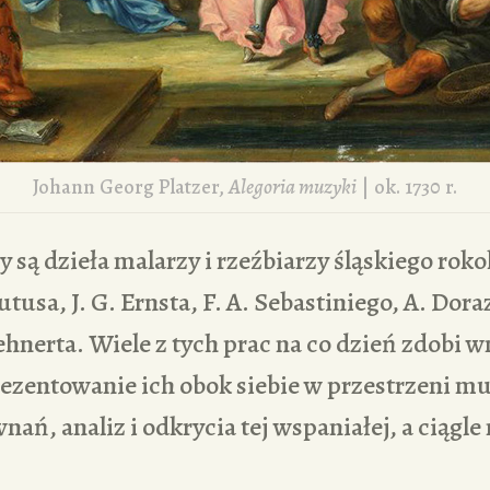
Johann Georg Platzer,
Alegoria muzyki
| ok. 1730 r.
są dzieła malarzy i rzeźbiarzy śląskiego rokok
tusa, J. G. Ernsta, F. A. Sebastiniego, A. Dorazi
Lehnerta. Wiele z tych prac na co dzień zdobi w
ezentowanie ich obok siebie w przestrzeni mu
nań, analiz i odkrycia tej wspaniałej, a ciągle