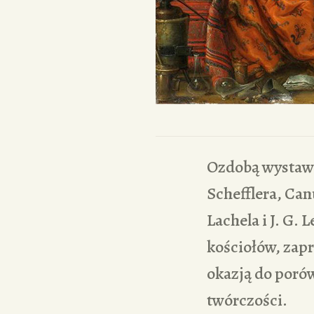
Ozdobą wystawy 
Schefflera, Canu
Lachela i J. G. 
kościołów, zapr
okazją do porów
twórczości.