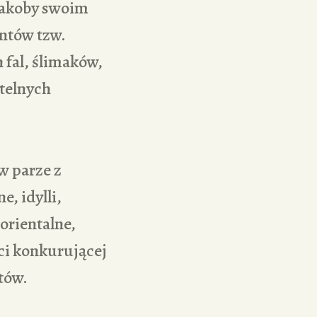
 jakoby swoim
ntów tzw.
 fal, ślimaków,
btelnych
w parze z
e, idylli,
orientalne,
ci konkurującej
tów.