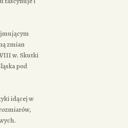
gu fascynuje i
bejmującym
dną zmian
VIII w. Skutki
Śląska pod
yki idącej w
 rozmiarów,
owych.