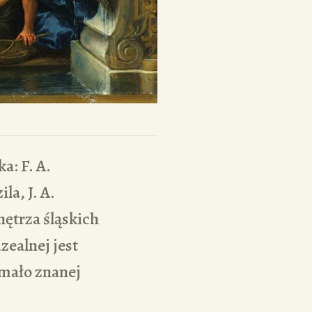
a: F. A.
la, J. A.
nętrza śląskich
zealnej jest
 mało znanej