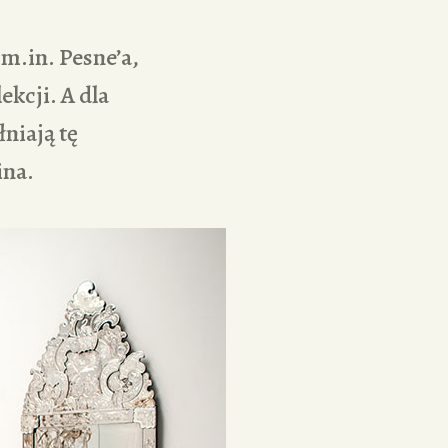
m.in. Pesne’a,
ekcji. A dla
niają tę
ina.