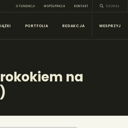
O FUNDACJI
WSPÓŁPRACA
KONTAKT
SY
IĄŻKI
PORTFOLIA
REDAKCJA
WESPRZYJ
 rokokiem na
)