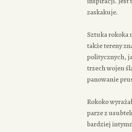
inspiracji. Jest
zaskakuje.
Sztuka rokoka 
także tereny zn
politycznych, j
trzech wojen śl
panowanie prus
Rokoko wyrażał
parze z usubte
bardziej intym