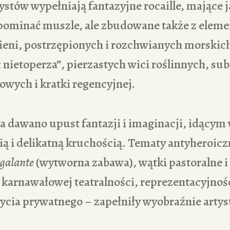
stów wypełniają fantazyjne rocaille, mające
pominać muszle, ale zbudowane także z eleme
eni, postrzępionych i rozchwianych morskich
ł nietoperza”, pierzastych wici roślinnych, su
owych i kratki regencyjnej.
 dawano upust fantazji i imaginacji, idącym 
ią i delikatną kruchością. Tematy antyheroiczn
 galante
(wytworna zabawa), wątki pastoralne i 
 karnawałowej teatralności, reprezentacyjnoś
ycia prywatnego – zapełniły wyobraźnie artys