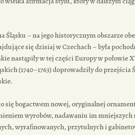
 to wielka afirmacja stylu, który w dalszym cią
na Śląsku – na jego historycznym obszarze o
ajdujące się dzisiaj w Czechach – była pocho
akie nastąpiły w tej części Europy w połowie X
ąskich (1740–1763) doprowadziły do przejścia 
kie.
o się bogactwem nowej, oryginalnej ornament
lnieniem wyrobów, nadawaniu im mniejszych
nych, wyrafinowanych, przytulnych i gabinet