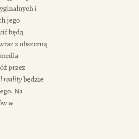
ginalnych i
ch jego
wić będą
wraz z obszerną
imedia
róż przez
l reality
będzie
ego. Na
zów w