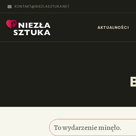
KONTAKT@NIEZLASZTUKA.NET
N
AKTUALNOŚCI
To wydarzenie minęło.