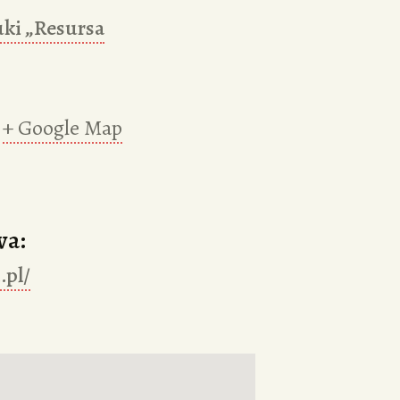
uki „Resursa
+ Google Map
wa:
.pl/