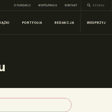
O FUNDACJI
WSPÓŁPRACA
KONTAKT
SY
IĄŻKI
PORTFOLIA
REDAKCJA
WESPRZYJ
u