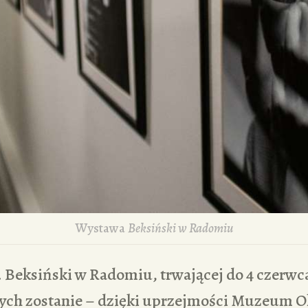
Wystawa
Beksiński w Radomiu
. Beksiński w Radomiu, trwającej do 4 czerwc
ych zostanie – dzięki uprzejmości Muzeum 