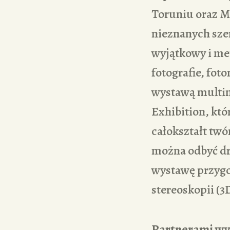
Toruniu oraz M
nieznanych sze
wyjątkowy i met
fotografie, fot
wystawą multi
Exhibition, któ
całokształt tw
można odbyć dr
wystawę przygo
stereoskopii (3
Partnerami wy