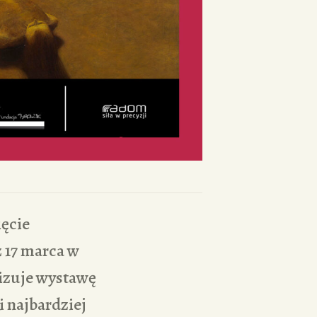
ęcie
 17 marca w
izuje wystawę
 najbardziej