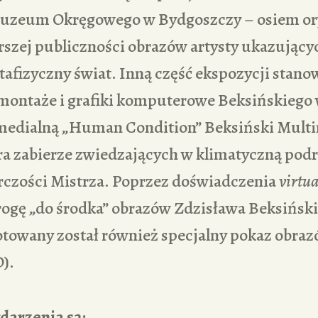
uzeum Okręgowego w Bydgoszczy – osiem ory
rszej publiczności obrazów artysty ukazujący
afizyczny świat. Inną część ekspozycji stano
omontaże i grafiki komputerowe Beksińskiego 
medialną „Human Condition” Beksiński Mult
ra zabierze zwiedzających w klimatyczną pod
órczości Mistrza. Poprzez doświadczenia
virtua
ogę „do środka” obrazów Zdzisława Beksiński
towany został również specjalny pokaz obra
D).
darzenia są: