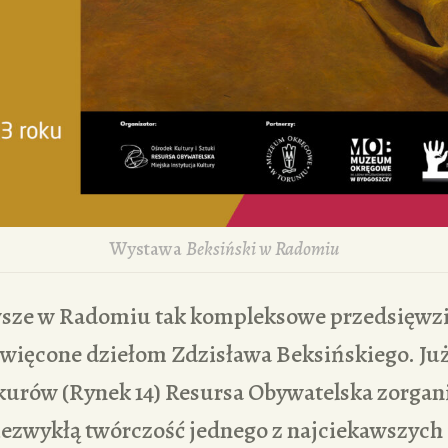
Wystawa
Beksiński w Radomiu
wsze w Radomiu tak kompleksowe przedsięwzi
święcone dziełom Zdzisława Beksińskiego. Już
urów (Rynek 14) Resursa Obywatelska zorgan
ezwykłą twórczość jednego z najciekawszych i