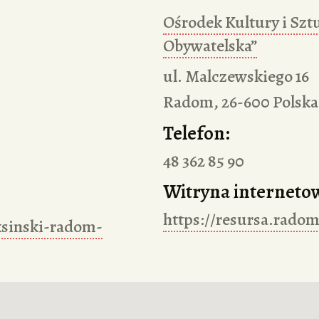
Ośrodek Kultury i Szt
Obywatelska”
ul. Malczewskiego 16
Radom
,
26-600
Polska
Telefon:
48 362 85 90
Witryna interneto
https://resursa.radom
ksinski-radom-