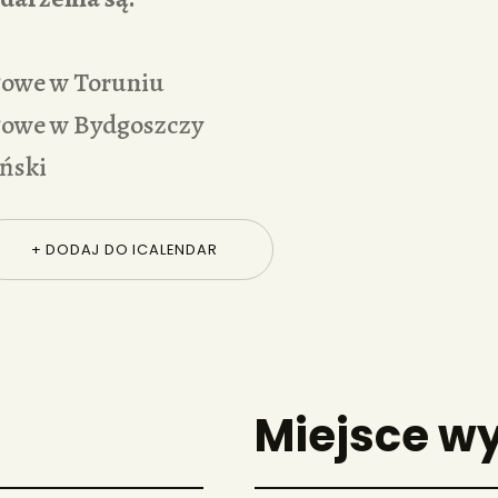
owe w Toruniu
owe w Bydgoszczy
ński
+ DODAJ DO ICALENDAR
Miejsce w