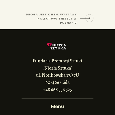
DROGA JEST CELEM. WYSTAWY
KOLEKTYWU THESEUS W
POZNANIU
Fundacja Promocji Sztuki
„Niezła Sztuka”
ul. Piotrkowska 17/57U
90-406 Łódź
+48 668 336 525
Menu