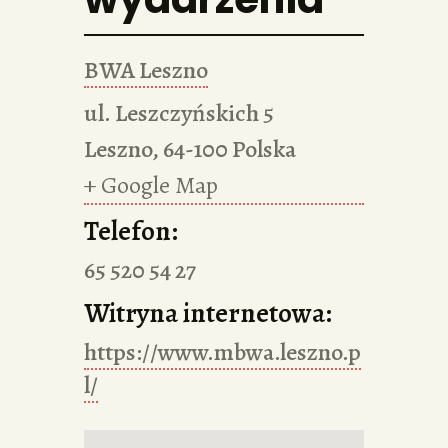
BWA Leszno
ul. Leszczyńskich 5
Leszno
,
64-100
Polska
+ Google Map
Telefon:
65 520 54 27
Witryna internetowa:
https://www.mbwa.leszno.p
l/