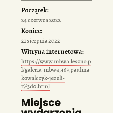
Początek:
24 czerwca 2022
Koniec:
21 sierpnia 2022
Witryna internetowa:
https://www.mbwa.leszno.p
l/galeria-mbwa,463,paulina-
kowalczyk-jezeli-
t%3d0.html
Miejsce
wydarzenia