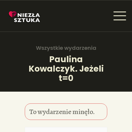
NIEZŁA SZTUKA - NEWSY
Sztuka dla każdego od amatora do konesera.
Wszystkie wydarzenia
Paulina
Kowalczyk. Jeżeli
AKTUALNOŚCI
t=0
WYDARZENIA
ARTYKUŁY
INSPIRACJE
To wydarzenie minęło.
KSIĄŻKI