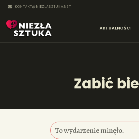
KONTAKT@NIEZLASZTUKA.NET
N
AKTUALNOŚCI
Zabić bi
To wydarzenie minęło.