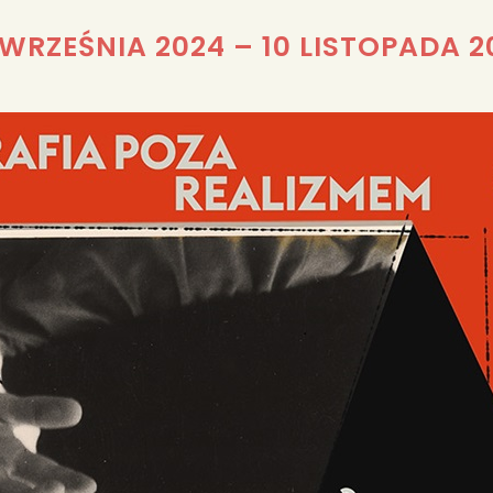
REDAKCJA
 WRZEŚNIA 2024
–
10 LISTOPADA 2