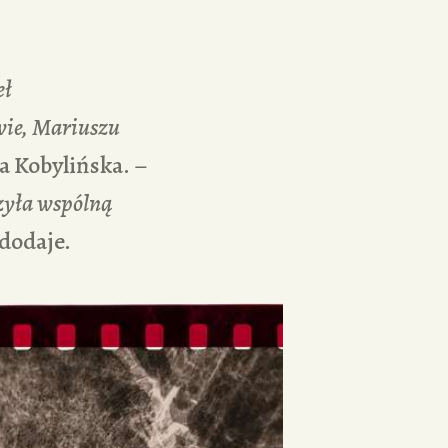
eł
wie, Mariuszu
 Kobylińska. –
zyła wspólną
dodaje.