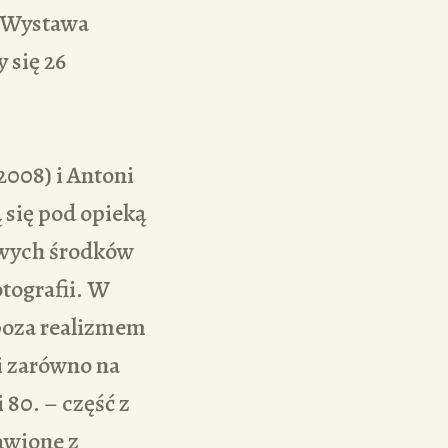
. Wystawa
 się 26
008) i Antoni
 się pod opieką
owych środków
tografii. W
 poza realizmem
li zarówno na
 80. – część z
awione z