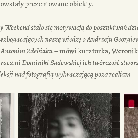
powstały prezentowane obiekty.
 Weekend stało się motywacją do poszukiwań dzi
 wzbogacających naszą wiedzę o Andrzeju Georgie
 Antonim Zdebiaku
– mówi kuratorka, Weronika
pracami Dominiki Sadowskiej ich twórczość stwor
leksji nad fotografią wykraczającą poza realizm
– 