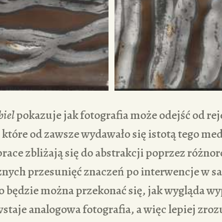
biel
pokazuje jak fotografia może odejść od re
 które od zawsze wydawało się istotą tego me
ace zbliżają się do abstrakcji poprzez różno
cznych przesunięć znaczeń po interwencje w s
o będzie można przekonać się, jak wygląda w
wstaje analogowa fotografia, a więc lepiej zro