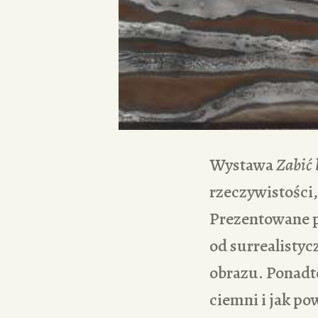
Wystawa
Zabić 
rzeczywistości,
Prezentowane pr
od surrealisty
obrazu. Ponadt
ciemni i jak po