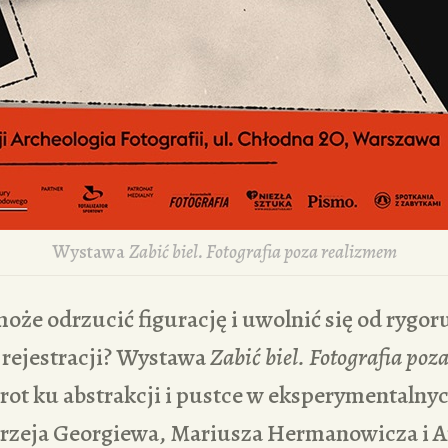
Wystawa
Zabić biel. Fotografia poza realizmem
może odrzucić figurację i uwolnić się od rygor
rejestracji? Wystawa
Zabić biel. Fotografia po
ot ku abstrakcji i pustce w eksperymentalnyc
rzeja Georgiewa, Mariusza Hermanowicza i 