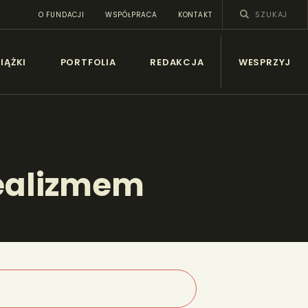
O FUNDACJI
WSPÓŁPRACA
KONTAKT
SY
IĄŻKI
PORTFOLIA
REDAKCJA
WESPRZYJ
realizmem