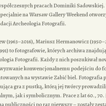
współczesnych pracach Dominiki Sadowskiej
pecjalnie na Warsaw Gallery Weekend otworzy
acji Archeologia Fotografii.
ew (1963–2016), Mariusz Hermanowicz (1950–2
991) to fotografowie, których archiwa znajdują
ologia Fotografii. Każdy z nich poszukiwał n
ł wyzwanie konwencjonalnemu podejściu do fo
ntowanych na wystawie Zabić biel. Fotografia
nująca gra z pustką, którą jej twórcy prowadzi
nym, jak i symbolicznym. Prace z lat 60., 70. i
 publiczności po raz pierwszy – zostały zest