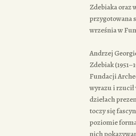
Zdebiaka oraz 
przygotowana s
września w Fund
Andrzej Georgi
Zdebiak (1951–1
Fundacji Arche
wyrazu i rzuci
dziełach preze
toczy się fascy
poziomie formal
nich pokazywana