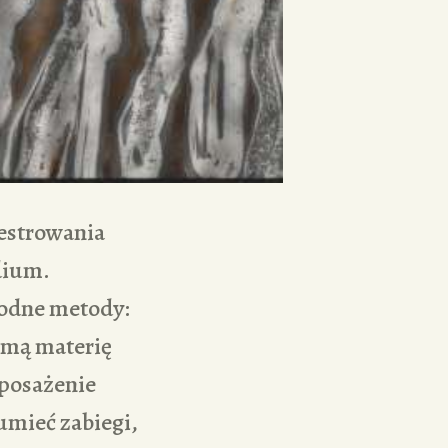
jestrowania
dium.
rodne metody:
amą materię
yposażenie
zumieć zabiegi,