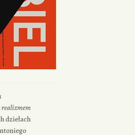
u
za realizmem
h dziełach
Antoniego