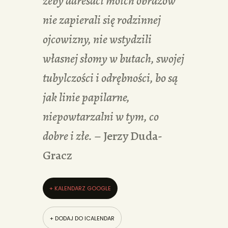
żeby adresaci moich obrazów
nie zapierali się rodzinnej
ojcowizny, nie wstydzili
własnej słomy w butach, swojej
tubylczości i odrębności, bo są
jak linie papilarne,
niepowtarzalni w tym, co
dobre i złe.
– Jerzy Duda-
Gracz
+ KALENDARZ GOOGLE
+ DODAJ DO ICALENDAR