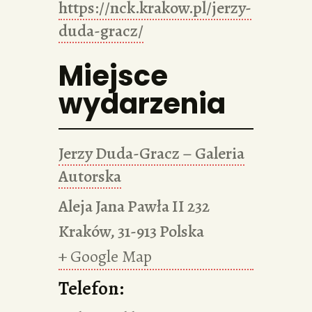
https://nck.krakow.pl/jerzy-
duda-gracz/
Miejsce
wydarzenia
Jerzy Duda-Gracz – Galeria
Autorska
Aleja Jana Pawła II 232
Kraków
,
31-913
Polska
+ Google Map
Telefon: