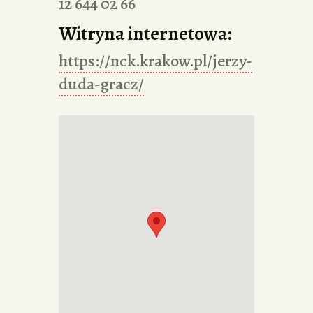
12 644 02 66
Witryna internetowa:
https://nck.krakow.pl/jerzy-
duda-gracz/