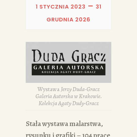
PORTFOLIA
–
1 STYCZNIA 2023
31
REDAKCJA
GRUDNIA 2026
Wystawa
Jerzy Duda-Gracz
Galeria Autorska w Krakowie.
Kolekcja Agaty Dudy-Gracz
Stała wystawa malarstwa,
rysunku i grafiki – 104 prace