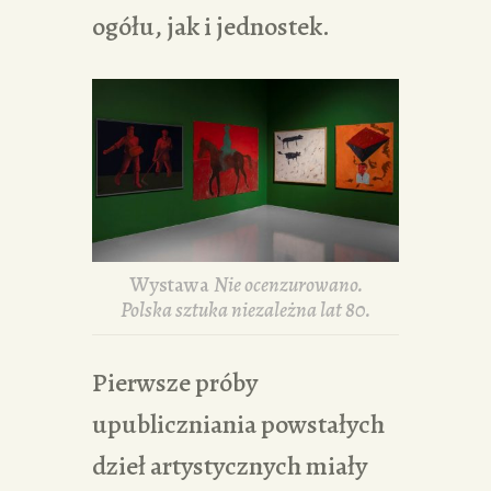
ogółu, jak i jednostek.
Wystawa
Nie ocenzurowano.
Polska sztuka niezależna lat 80.
Pierwsze próby
upubliczniania powstałych
dzieł artystycznych miały