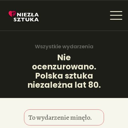
NIEZŁA SZTUKA - NEWSY
Sztuka dla każdego od amatora do konesera.
Wszystkie wydarzenia
Nie
ocenzurowano.
AKTUALNOŚCI
Polska sztuka
WYDARZENIA
niezależna lat 80.
ARTYKUŁY
INSPIRACJE
To wydarzenie minęło.
KSIĄŻKI