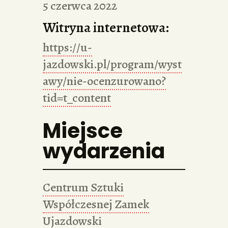
5 czerwca 2022
Witryna internetowa:
https://u-
jazdowski.pl/program/wyst
awy/nie-ocenzurowano?
tid=t_content
Miejsce
wydarzenia
Centrum Sztuki
Współczesnej Zamek
Ujazdowski