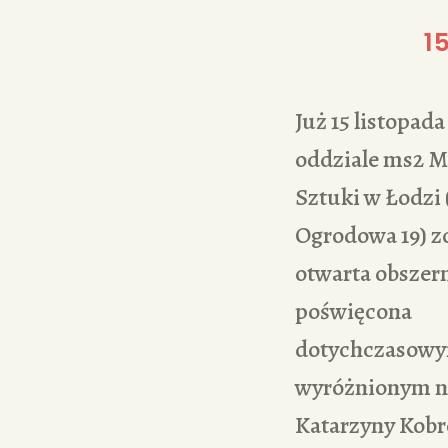
1
Już 15 listopad
oddziale ms2 
Sztuki w Łodzi 
Ogrodowa 19) z
otwarta obszer
poświęcona
dotychczasowy
wyróżnionym n
Katarzyny Kob