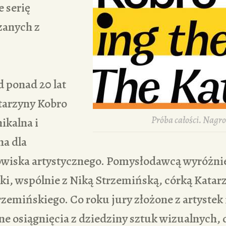
 serię
zanych z
 ponad 20 lat
tarzyny Kobro
Próba całości. Nagr
ikalna i
na dla
owiska artystycznego. Pomysłodawcą wyróżnien
i, wspólnie z Niką Strzemińską, córką Katarz
emińskiego. Co roku jury złożone z artystek 
e osiągnięcia z dziedziny sztuk wizualnych, 