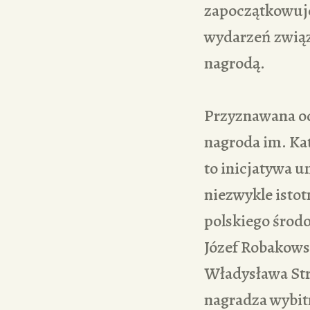
zapoczątkowuje
wydarzeń zwią
nagrodą.
Przyznawana od
nagroda im. Ka
to inicjatywa un
niezwykle istot
polskiego środ
Józef Robakowsk
Władysława Strz
nagradza wybitn