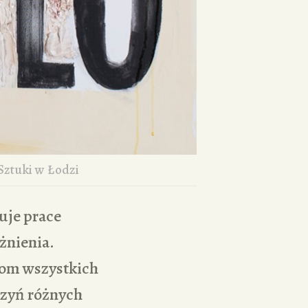
Sztuki w Łodzi
uje prace
żnienia.
com wszystkich
czyń różnych