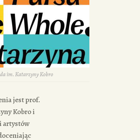
oda im. Katarzyny Kobro
ia jest prof.
yny Kobro i
i artystów
doceniając