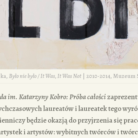
cka,
Było nie było / It Was, It Was Not
| 2010-2014, Muzeum 
a im. Katarzyny Kobro: Próba całości
zaprezent
ychczasowych laureatów i laureatek tego wyró
enniczy będzie okazją do przyjrzenia się pra
rtystek i artystów: wybitnych twórców i twór