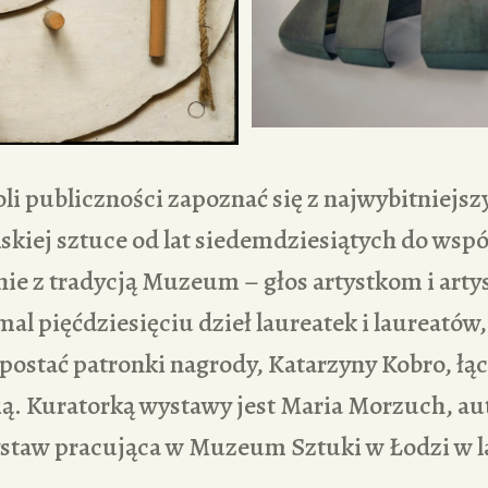
i publiczności zapoznać się z najwybitniejs
lskiej sztuce od lat siedemdziesiątych do wsp
nie z tradycją Muzeum – głos artystkom i art
mal pięćdziesięciu dzieł laureatek i laureatów
 postać patronki nagrody, Katarzyny Kobro, łąc
ą. Kuratorką wystawy jest Maria Morzuch, au
staw pracująca w Muzeum Sztuki w Łodzi w l