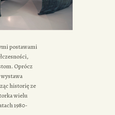
zymi postawami
ółczesności,
ystom. Oprócz
, wystawa
ząc historię ze
torka wielu
atach 1980-