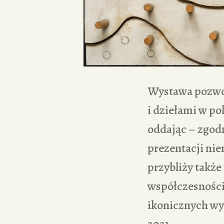
Wystawa pozwol
i dziełami w po
oddając – zgod
prezentacji nie
przybliży także
współczesności
ikonicznych wy