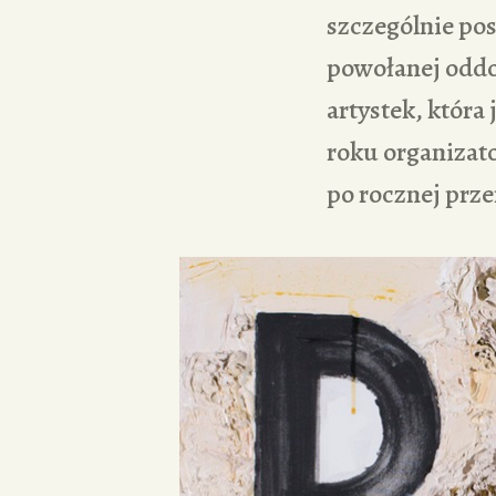
szczególnie pos
powołanej oddol
artystek, któr
roku organizat
po rocznej prze