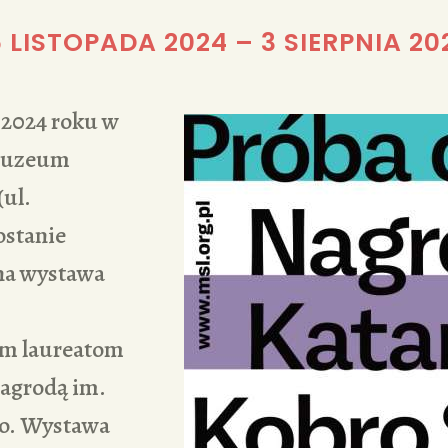
REDAKCJA
5 LISTOPADA 2024
–
3 SIERPNIA 20
a 2024 roku w
Muzeum
(ul.
ostanie
na wystawa
m laureatom
agrodą im.
ro. Wystawa