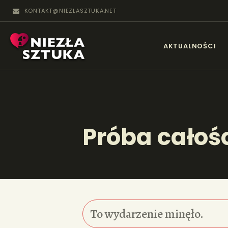
KONTAKT@NIEZLASZTUKA.NET
N
AKTUALNOŚCI
Próba całoś
To wydarzenie minęło.