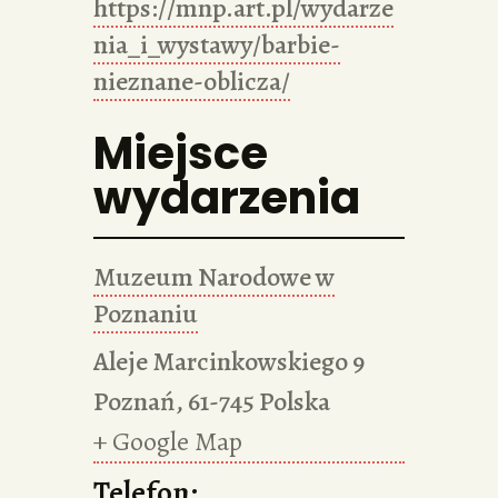
https://mnp.art.pl/wydarze
nia_i_wystawy/barbie-
nieznane-oblicza/
Miejsce
wydarzenia
Muzeum Narodowe w
Poznaniu
Aleje Marcinkowskiego 9
Poznań
,
61-745
Polska
+ Google Map
Telefon: