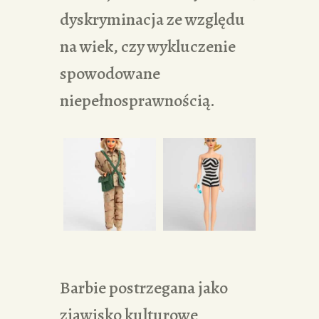
dyskryminacja ze względu
na wiek, czy wykluczenie
spowodowane
niepełnosprawnością.
Barbie postrzegana jako
zjawisko kulturowe