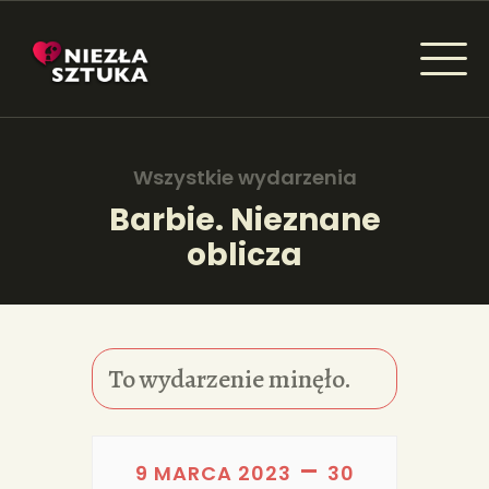
NIEZŁA SZTUKA - NEWSY
Sztuka dla każdego od amatora do konesera.
Wszystkie wydarzenia
Barbie. Nieznane
oblicza
AKTUALNOŚCI
WYDARZENIA
ARTYKUŁY
To wydarzenie minęło.
INSPIRACJE
KSIĄŻKI
–
9 MARCA 2023
30