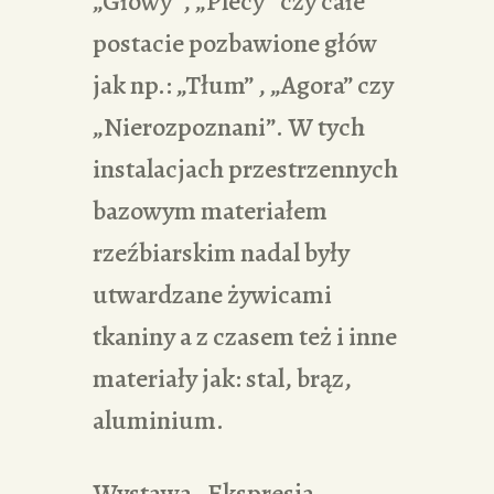
„Głowy”, „Plecy” czy całe
postacie pozbawione głów
jak np.: „Tłum” , „Agora” czy
„Nierozpoznani”. W tych
instalacjach przestrzennych
bazowym materiałem
rzeźbiarskim nadal były
utwardzane żywicami
tkaniny a z czasem też i inne
materiały jak: stal, brąz,
aluminium.
Wystawa „Ekspresja