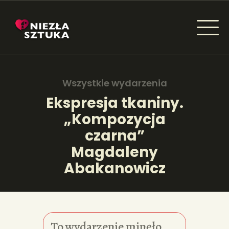
NIEZŁA SZTUKA - NEWSY
Sztuka dla każdego od amatora do konesera.
Wszystkie wydarzenia
Ekspresja tkaniny.
„Kompozycja
AKTUALNOŚCI
czarna”
WYDARZENIA
Magdaleny
Abakanowicz
ARTYKUŁY
INSPIRACJE
KSIĄŻKI
To wydarzenie minęło.