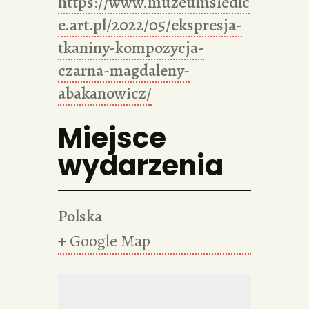
https://www.muzeumsiedlc
e.art.pl/2022/05/ekspresja-
tkaniny-kompozycja-
czarna-magdaleny-
abakanowicz/
Miejsce
wydarzenia
Polska
+ Google Map