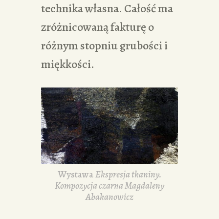
technika własna. Całość ma
zróżnicowaną fakturę o
różnym stopniu grubości i
miękkości.
Wystawa
Ekspresja tkaniny.
Kompozycja czarna Magdaleny
Abakanowicz