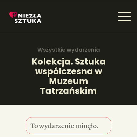
NIEZŁA SZTUKA - NEWSY
Sztuka dla każdego od amatora do konesera.
Wszystkie wydarzenia
Kolekcja. Sztuka
współczesna w
AKTUALNOŚCI
Muzeum
WYDARZENIA
Tatrzańskim
ARTYKUŁY
INSPIRACJE
To wydarzenie minęło.
KSIĄŻKI