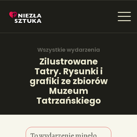
NIEZŁA SZTUKA - NEWSY
Sztuka dla każdego od amatora do konesera.
Wszystkie wydarzenia
Zilustrowane
Tatry. Rysunki i
AKTUALNOŚCI
grafiki ze zbiorów
WYDARZENIA
Muzeum
Tatrzańskiego
ARTYKUŁY
INSPIRACJE
KSIĄŻKI
To wydarzenie minęło.