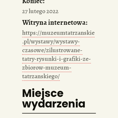
Koniec:
27 lutego 2022
Witryna internetowa:
https://muzeumtatrzanskie
.pl/wystawy/wystawy-
czasowe/zilustrowane-
tatry-rysunki-i-grafiki-ze-
zbiorow-muzeum-
tatrzanskiego/
Miejsce
wydarzenia