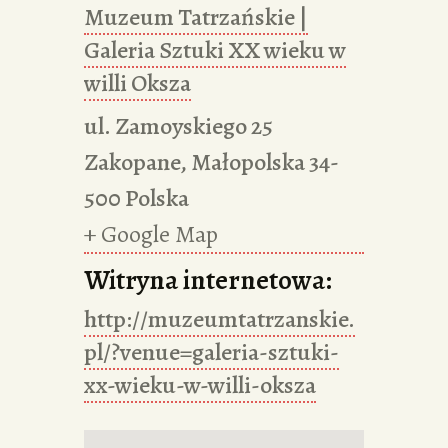
Muzeum Tatrzańskie |
Galeria Sztuki XX wieku w
willi Oksza
ul. Zamoyskiego 25
Zakopane
,
Małopolska
34-
500
Polska
+ Google Map
Witryna internetowa:
http://muzeumtatrzanskie.
pl/?venue=galeria-sztuki-
xx-wieku-w-willi-oksza